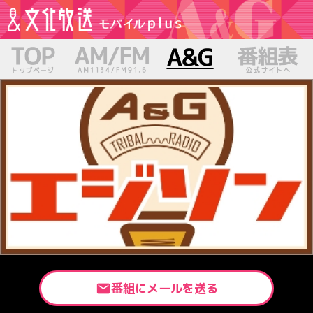
番組にメールを送る
local_post_office