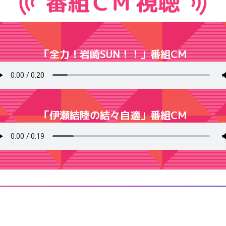
「全力！岩崎SUN！！」番組CM
「伊瀬結陸の結々自適」番組CM