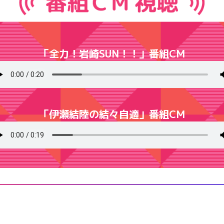
「全力！岩崎SUN！！」番組CM
「伊瀬結陸の結々自適」番組CM