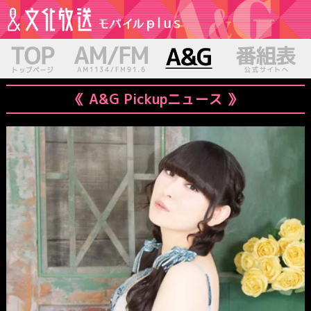
《 A&G Pickupニュース 》