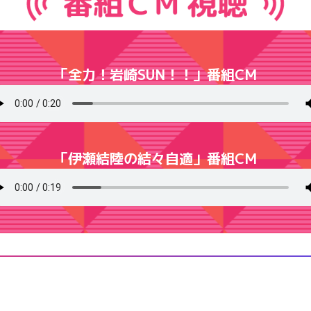
「全力！岩崎SUN！！」番組CM
「伊瀬結陸の結々自適」番組CM