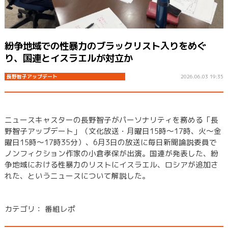
紛争地域での性暴力のブラックリスト入りをめぐ
り、国連とイスラエルが対立か
長野智子アップデート
2026.06.03 19:35
ニュースキャスターの長野智子がパーソナリティを務める「長
野智子アップデート」（文化放送・月曜日15時～17時、火～金
曜日15時～17時35分）、6月3日の放送に毎日新聞論説委員で
ノンフィクション作家の小倉孝保が出演。国連が発表した、紛
争地域における性暴力のリストにイスラエル、ロシアが追加さ
れた、というニュースについて解説した。
カテゴリ：
番組レポ