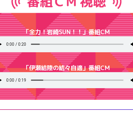
「全力！岩崎SUN！！」番組CM
「伊瀬結陸の結々自適」番組CM