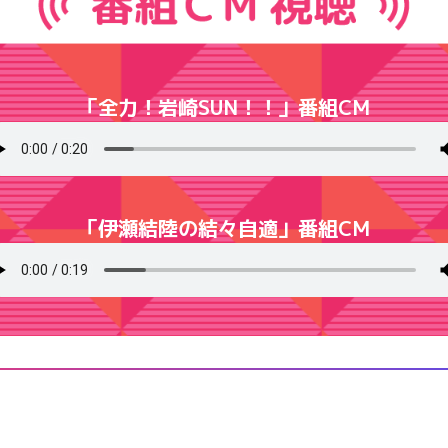
「全力！岩崎SUN！！」番組CM
「伊瀬結陸の結々自適」番組CM