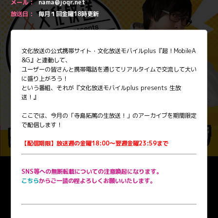
メール :
nama@joqr.net
放送日 :
毎月１回金曜18時更新
文化放送の公式携帯サイト・文化放送モバイルplus『超！MobileA
&G』と連動して、
ユーザーの皆さんと携帯電話を通じてリアルタイムで交流して大い
に盛り上がろう！
という番組、それが『文化放送モバイルplus presents 生放
送！』
ここでは、今月の「寺島拓篤の生放送！」のアーカイブを期間限定
で配信します！
【配信期限】放送週の金曜18:00～翌週金曜23:59まで
SNS等への無断転載についての注意喚起になります。
こちら
からご一読の程よろしくお願いいたします。